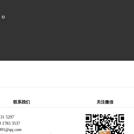
的。
联系我们
关注微信
1 5297
783 3537
91@qq.com