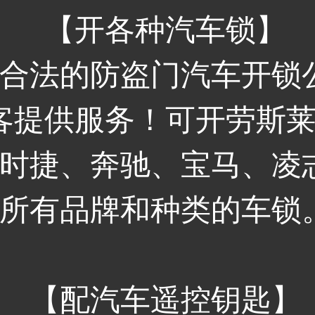
【开各种汽车锁】
合法的防盗门汽车开锁
客提供服务！可开劳斯
时捷、奔驰、宝马、凌
所有品牌和种类的车锁
【配汽车遥控钥匙】