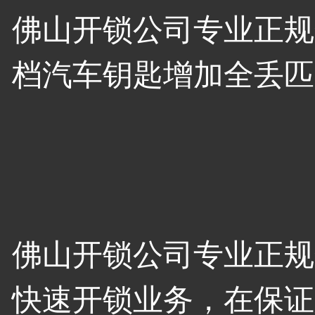
佛山开锁公司专业正规
档汽车钥匙增加全丢匹
佛山开锁公司专业正规
快速开锁业务，在保证