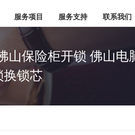
服务项目
服务支持
联系我们
佛山保险柜开锁 佛山电
锁换锁芯