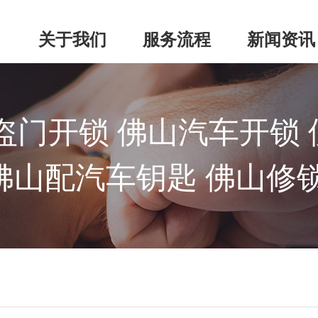
关于我们
服务流程
新闻资讯
门开锁 佛山汽车开锁 
佛山配汽车钥匙 佛山修