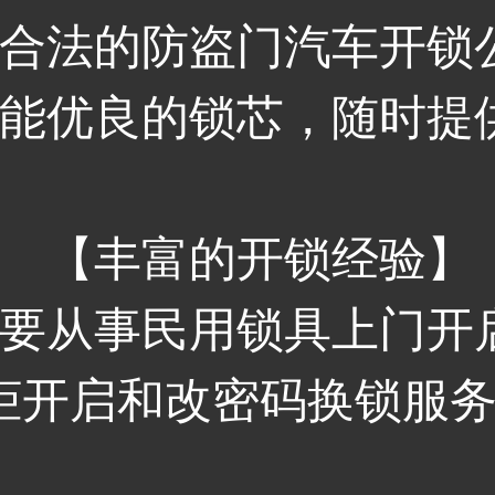
合法的防盗门汽车开锁
能优良的锁芯，随时提
【丰富的开锁经验】
要从事民用锁具上门开
柜开启和改密码换锁服