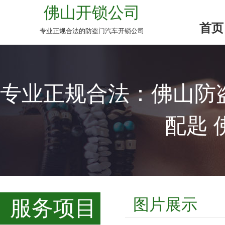
佛山开锁公司
首页
专业正规合法的防盗门汽车开锁公司
专业正规合法：佛山防盗
配匙 
图片展示
服务项目