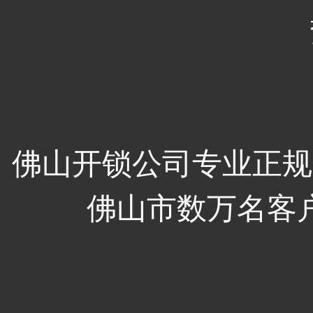
佛山开锁公司专业正规
佛山市数万名客