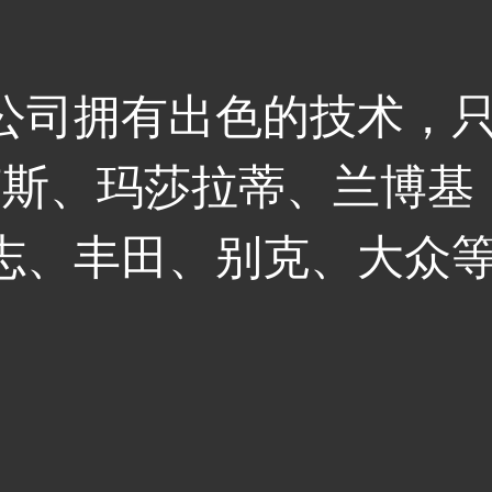
公司拥有出色的技术，
莱斯、玛莎拉蒂、兰博基
志、丰田、别克、大众
。